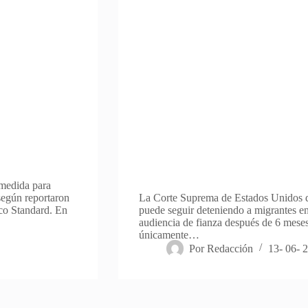
medida para
según reportaron
La Corte Suprema de Estados Unidos di
co Standard. En
puede seguir deteniendo a migrantes en
audiencia de fianza después de 6 meses
únicamente…
Por
Redacción
13- 06- 