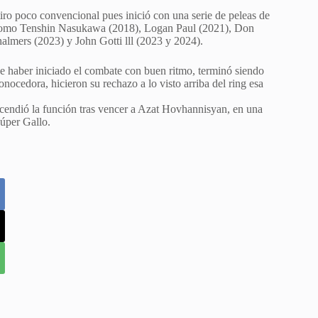
iro poco convencional pues inició con una serie de peleas de
e como Tenshin Nasukawa (2018), Logan Paul (2021), Don
lmers (2023) y John Gotti lll (2023 y 2024).
e haber iniciado el combate con buen ritmo, terminó siendo
nocedora, hicieron su rechazo a lo visto arriba del ring esa
cendió la función tras vencer a Azat Hovhannisyan, en una
Súper Gallo.