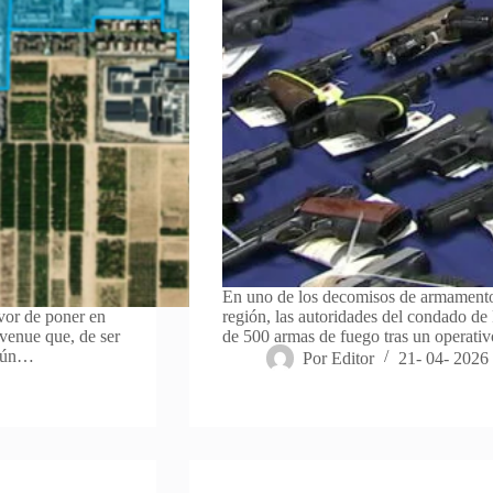
En uno de los decomisos de armamento m
vor de poner en
región, las autoridades del condado de
venue que, de ser
de 500 armas de fuego tras un operativ
egún…
Por
Editor
21- 04- 2026