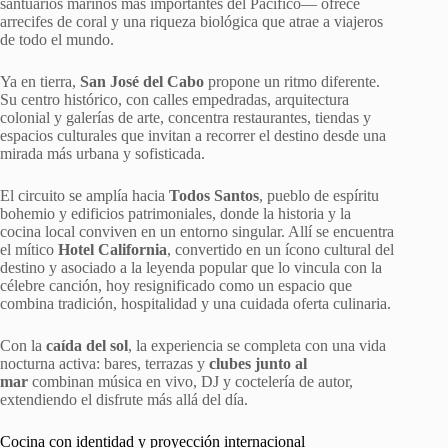
santuarios marinos más importantes del Pacífico— ofrece
arrecifes de coral y una riqueza biológica que atrae a viajeros
de todo el mundo.
Ya en tierra,
San José del Cabo
propone un ritmo diferente.
Su centro histórico, con calles empedradas, arquitectura
colonial y galerías de arte, concentra restaurantes, tiendas y
espacios culturales que invitan a recorrer el destino desde una
mirada más urbana y sofisticada.
El circuito se amplía hacia
Todos Santos
, pueblo de espíritu
bohemio y edificios patrimoniales, donde la historia y la
cocina local conviven en un entorno singular. Allí se encuentra
el mítico
Hotel California
, convertido en un ícono cultural del
destino y asociado a la leyenda popular que lo vincula con la
célebre canción, hoy resignificado como un espacio que
combina tradición, hospitalidad y una cuidada oferta culinaria.
Con la
caída del sol
, la experiencia se completa con una vida
nocturna activa: bares, terrazas y
clubes junto al
mar
combinan música en vivo, DJ y coctelería de autor,
extendiendo el disfrute más allá del día.
Cocina con identidad y proyección internacional