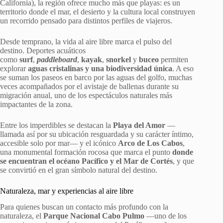
California), la región ofrece mucho más que playas: es un
territorio donde el mar, el desierto y la cultura local construyen
un recorrido pensado para distintos perfiles de viajeros.
Desde temprano, la vida al aire libre marca el pulso del
destino. Deportes acuáticos
como
surf
,
paddleboard
,
kayak
,
snorkel
y
buceo
permiten
explorar
aguas cristalinas y una biodiversidad única
. A eso
se suman los paseos en barco por las aguas del golfo, muchas
veces acompañados por el avistaje de ballenas durante su
migración anual, uno de los espectáculos naturales más
impactantes de la zona.
Entre los imperdibles se destacan la
Playa del Amor
—
llamada así por su ubicación resguardada y su carácter íntimo,
accesible solo por mar— y el icónico
Arco de Los Cabos
,
una monumental formación rocosa que marca el punto
donde
se encuentran el océano Pacífico y el Mar de Cortés
, y que
se convirtió en el gran símbolo natural del destino.
Naturaleza, mar y experiencias al aire libre
Para quienes buscan un contacto más profundo con la
naturaleza, el
Parque Nacional Cabo Pulmo
—uno de los